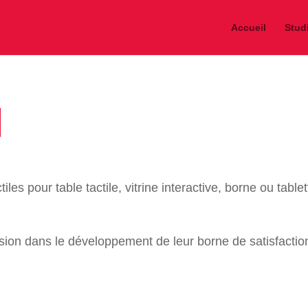
Accueil
Stud
n
es pour table tactile, vitrine interactive, borne ou tabl
 dans le développement de leur borne de satisfaction. C