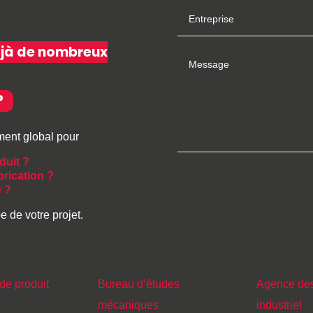
à de nombreux
?
ent global pour
duit ?
brication ?
e ?
 de votre projet.
de produit
Bureau d’études
Agence de
mécaniques
industriel