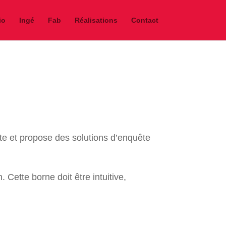
io
Ingé
Fab
Réalisations
Contact
ette et propose des solutions d’enquête
ette borne doit être intuitive,