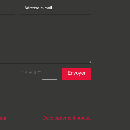
=
13 + 4
Envoyer
sign
Développement produit